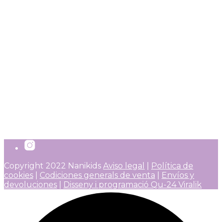
Copyright 2022 Nanikids
Aviso legal
|
Política de
cookies
|
Codiciones generals de venta
|
Envíos y
devoluciones
|
Disseny i programació Qu-24 Viralik