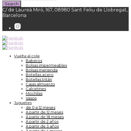
C/ de Laureà Miró, 167, 08980 Sant Feliu de Llobregat,
Barcelona
Vuelta al cole
Baberos
Bolsas impermeables
Bolsas merienda
Botellas acero
Botellas tritán
Cajas almuerzo
Calcetines
Mochilas
Vasos
Juguetes
de 0 a 12 meses
A partir de 12 meses
A partir de 18 meses
A partir de 2 años
A partir de 3 años
A partir de 4 meses