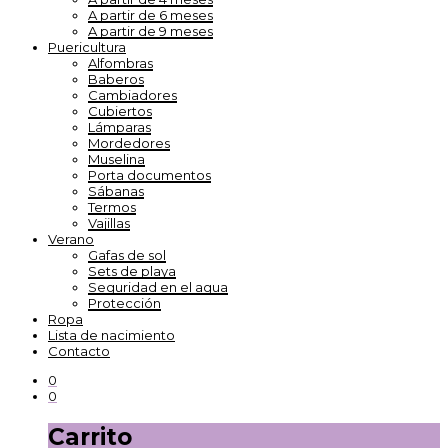
A partir de 6 meses
A partir de 9 meses
Puericultura
Alfombras
Baberos
Cambiadores
Cubiertos
Lámparas
Mordedores
Muselina
Porta documentos
Sábanas
Termos
Vajillas
Verano
Gafas de sol
Sets de playa
Seguridad en el agua
Protección
Ropa
Lista de nacimiento
Contacto
0
0
Carrito