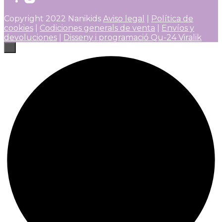
Copyright 2022 Nanikids
Aviso legal
|
Política de
cookies
|
Codiciones generals de venta
|
Envíos y
devoluciones
|
Disseny i programació Qu-24 Viralik
×