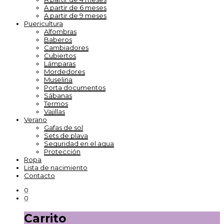
A partir de 6 meses
A partir de 9 meses
Puericultura
Alfombras
Baberos
Cambiadores
Cubiertos
Lámparas
Mordedores
Muselina
Porta documentos
Sábanas
Termos
Vajillas
Verano
Gafas de sol
Sets de playa
Seguridad en el agua
Protección
Ropa
Lista de nacimiento
Contacto
0
0
Carrito