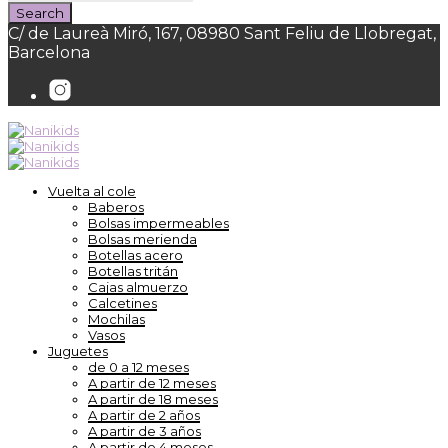
C/ de Laureà Miró, 167, 08980 Sant Feliu de Llobregat,
Barcelona
Vuelta al cole
Baberos
Bolsas impermeables
Bolsas merienda
Botellas acero
Botellas tritán
Cajas almuerzo
Calcetines
Mochilas
Vasos
Juguetes
de 0 a 12 meses
A partir de 12 meses
A partir de 18 meses
A partir de 2 años
A partir de 3 años
A partir de 4 meses