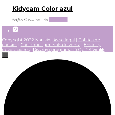
Kidycam Color azul
64,95
€
Leer más
IVA incluido
Copyright 2022 Nanikids
Aviso legal
|
Política de
cookies
|
Codiciones generals de venta
|
Envíos y
devoluciones
|
Disseny i programació Qu-24 Viralik
×