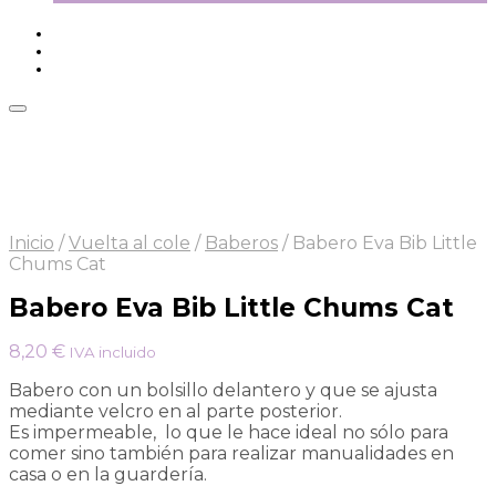
Inicio
/
Vuelta al cole
/
Baberos
/
Babero Eva Bib Little
Chums Cat
Babero Eva Bib Little Chums Cat
8,20
€
IVA incluido
Babero con un bolsillo delantero y que se ajusta
mediante velcro en al parte posterior.
Es impermeable, lo que le hace ideal no sólo para
comer sino también para realizar manualidades en
casa o en la guardería.