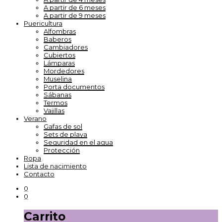
A partir de 6 meses
A partir de 9 meses
Puericultura
Alfombras
Baberos
Cambiadores
Cubiertos
Lámparas
Mordedores
Muselina
Porta documentos
Sábanas
Termos
Vajillas
Verano
Gafas de sol
Sets de playa
Seguridad en el agua
Protección
Ropa
Lista de nacimiento
Contacto
0
0
Carrito