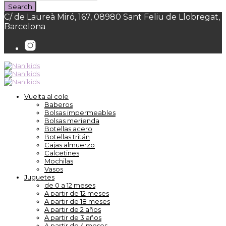
C/ de Laureà Miró, 167, 08980 Sant Feliu de Llobregat,
Barcelona
Vuelta al cole
Baberos
Bolsas impermeables
Bolsas merienda
Botellas acero
Botellas tritán
Cajas almuerzo
Calcetines
Mochilas
Vasos
Juguetes
de 0 a 12 meses
A partir de 12 meses
A partir de 18 meses
A partir de 2 años
A partir de 3 años
A partir de 4 meses