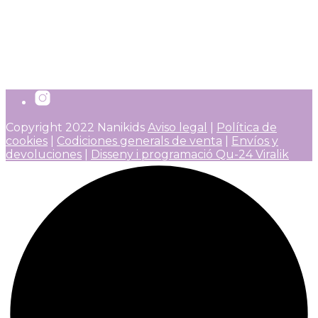
Babero Impermeable Little
Water Whale Lassig (copia)
8,20
€
Añadir al carrito
IVA incluido
Copyright 2022 Nanikids
Aviso legal
|
Política de
cookies
|
Codiciones generals de venta
|
Envíos y
devoluciones
|
Disseny i programació Qu-24 Viralik