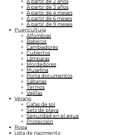
A partir de 2 años
A partir de 3 años
A partir de 4 meses
A partir de 6 meses
A partir de 9 meses
Puericultura
Alfombras
Baberos
Cambiadores
Cubiertos
Lámparas
Mordedores
Muselina
Porta documentos
Sábanas
Termos
Vajillas
Verano
Gafas de sol
Sets de playa
Seguridad en el agua
Protección
Ropa
Lista de nacimiento