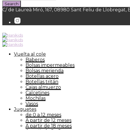
C/ de Laureà Miró, 167, 08980 Sant Feliu de Llobregat,
Vuelta al cole
Baberos
Bolsas impermeables
Bolsas merienda
Botellas acero
Botellas tritán
Cajas almuerzo
Calcetines
Mochilas
Vasos
Juguetes
de 0 a 12 meses
A partir de 12 meses
A partir de 18 meses