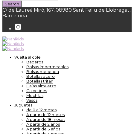
C/ de Laureà Miró, 167, 08980 Sant Feliu de Llobregat,
Barcelona
Vuelta al cole
Baberos
Bolsas impermeables
Bolsas merienda
Botellas acero
Botellas tritán
Cajas almuerzo
Calcetines
Mochilas
Vasos
Juguetes
de 0 a 12 meses
A partir de 12 meses
A partir de 18 meses
A partir de 2 años
A partir de 3 años
A partir de 4 meses