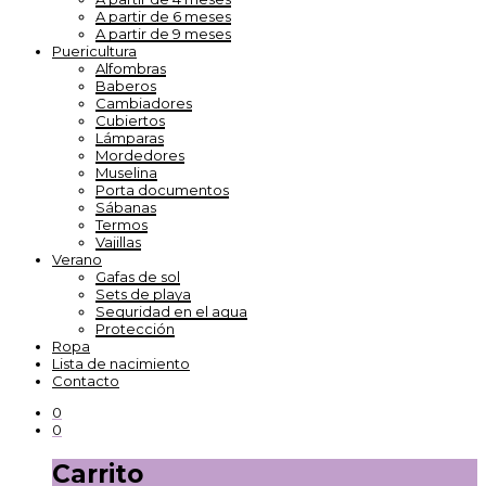
A partir de 6 meses
A partir de 9 meses
Puericultura
Alfombras
Baberos
Cambiadores
Cubiertos
Lámparas
Mordedores
Muselina
Porta documentos
Sábanas
Termos
Vajillas
Verano
Gafas de sol
Sets de playa
Seguridad en el agua
Protección
Ropa
Lista de nacimiento
Contacto
0
0
Carrito