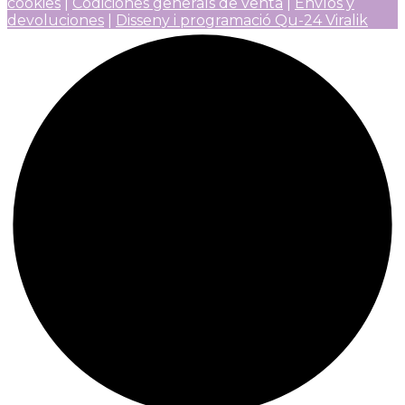
cookies
|
Codiciones generals de venta
|
Envíos y
devoluciones
|
Disseny i programació Qu-24 Viralik