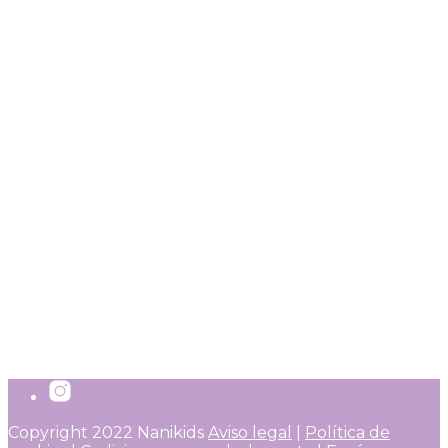
AÑADIR A LA LISTA DE DESEOS
Estuche Plumier Doble Little
Red
15,95
€
Añadir al carrito
IVA incluido
Copyright 2022 Nanikids
Aviso legal
|
Política de