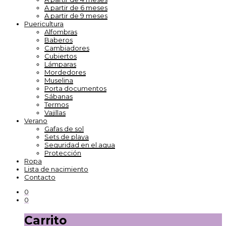
A partir de 6 meses
A partir de 9 meses
Puericultura
Alfombras
Baberos
Cambiadores
Cubiertos
Lámparas
Mordedores
Muselina
Porta documentos
Sábanas
Termos
Vajillas
Verano
Gafas de sol
Sets de playa
Seguridad en el agua
Protección
Ropa
Lista de nacimiento
Contacto
0
0
Carrito