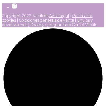
Copyright 2022 Nanikids
Aviso legal
|
Política de
cookies
|
Codiciones generals de venta
|
Envíos y
devoluciones
|
Disseny i programació Qu-24 Viralik