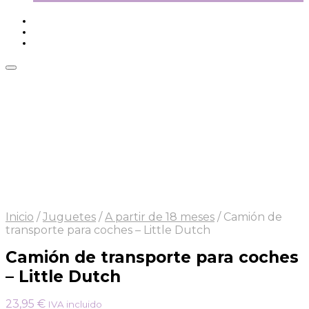
Inicio
/
Juguetes
/
A partir de 18 meses
/
Camión de
transporte para coches – Little Dutch
Camión de transporte para coches
– Little Dutch
23,95
€
IVA incluido