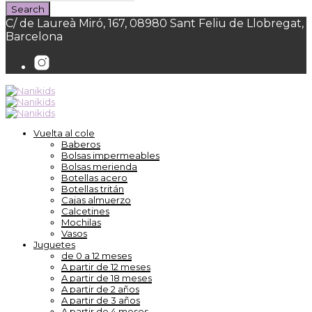
C/ de Laureà Miró, 167, 08980 Sant Feliu de Llobregat,
Barcelona
Vuelta al cole
Baberos
Bolsas impermeables
Bolsas merienda
Botellas acero
Botellas tritán
Cajas almuerzo
Calcetines
Mochilas
Vasos
Juguetes
de 0 a 12 meses
A partir de 12 meses
A partir de 18 meses
A partir de 2 años
A partir de 3 años
A partir de 4 meses