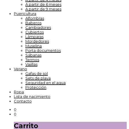
A partir de 6 meses
A partir de 9 meses
Puericultura
Alfombras
Baberos
Cambiadores
Cubiertos
Lámparas
Mordedores
Muselina
Porta documentos
Sábanas
Termos
Vajillas
Verano
Gafas de sol
Sets de playa
Seguridad en el agua
Protección
Ropa
Lista de nacimiento
Contacto
0
0
Carrito