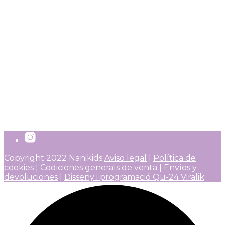
AÑADIR A LA LISTA DE DESEOS
Kidydraw-Pro Color Azul
39,90
€
Añadir al carrito
IVA incluido
Copyright 2022 Nanikids
Aviso legal
|
Política de
cookies
|
Codiciones generals de venta
|
Envíos y
devoluciones
|
Disseny i programació Qu-24 Viralik