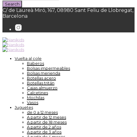
C/ de Laureà Miró, 167, 08980 Sant Feliu de Llobregat,
Barcelona
Vuelta al cole
Baberos
Bolsas impermeables
Bolsas merienda
Botellas acero
Botellas tritán
Cajas almuerzo
Calcetines
Mochilas
Vasos
Juguetes
de 0 a 12 meses
A partir de 12 meses
A partir de 18 meses
A partir de 2 años
A partir de 3 años
A partir de 4 meses