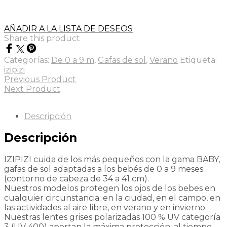
AÑADIR A LA LISTA DE DESEOS
Share this product
Categorías:
De 0 a 9 m
,
Gafas de sol
,
Verano
Etiqueta:
izipizi
Previous Product
Next Product
Descripción
Descripción
IZIPIZI cuida de los más pequeños con la gama BABY,
gafas de sol adaptadas a los bebés de 0 a 9 meses
(contorno de cabeza de 34 a 41 cm).
Nuestros modelos protegen los ojos de los bebes en
cualquier circunstancia: en la ciudad, en el campo, en
las actividades al aire libre, en verano y en invierno.
Nuestras lentes grises polarizadas 100 % UV categoría
3 (UV 400) aportan la máxima protección, al tiempo