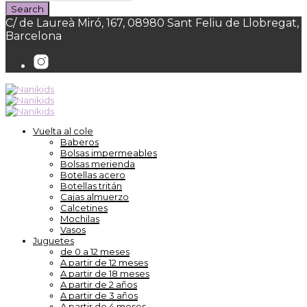
C/ de Laureà Miró, 167, 08980 Sant Feliu de Llobregat,
Barcelona
Vuelta al cole
Baberos
Bolsas impermeables
Bolsas merienda
Botellas acero
Botellas tritán
Cajas almuerzo
Calcetines
Mochilas
Vasos
Juguetes
de 0 a 12 meses
A partir de 12 meses
A partir de 18 meses
A partir de 2 años
A partir de 3 años
A partir de 4 meses