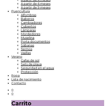
A partir de 6 meses
A partir de 9 meses
Puericultura
Alfombras
Baberos
Cambiadores
Cubiertos
Lámparas
Mordedores
Muselina
Porta documentos
Sábanas
Termos
Vajillas
Verano
Gafas de sol
Sets de playa
Seguridad en el agua
Protección
Ropa
Lista de nacimiento
Contacto
0
0
Carrito