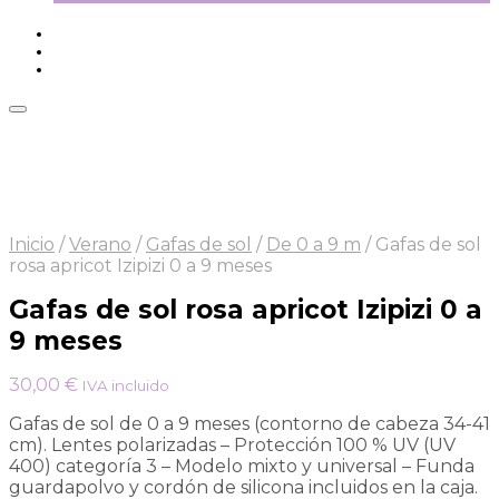
Inicio
/
Verano
/
Gafas de sol
/
De 0 a 9 m
/
Gafas de sol
rosa apricot Izipizi 0 a 9 meses
Gafas de sol rosa apricot Izipizi 0 a
9 meses
30,00
€
IVA incluido
Gafas de sol de 0 a 9 meses (contorno de cabeza 34-41
cm). Lentes polarizadas – Protección 100 % UV (UV
400) categoría 3 – Modelo mixto y universal – Funda
guardapolvo y cordón de silicona incluidos en la caja.