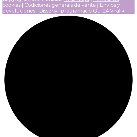
cookies
|
Codiciones generals de venta
|
Envíos y
devoluciones
|
Disseny i programació Qu-24 Viralik