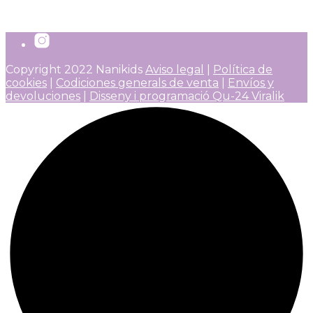
10,99
€
Añadir al carrito
IVA incluido
Copyright 2022 Nanikids
Aviso legal
|
Política de
cookies
|
Codiciones generals de venta
|
Envíos y
devoluciones
|
Disseny i programació Qu-24 Viralik